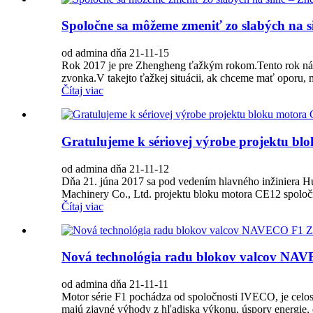
Spoločne sa môžeme zmeniť zo slabých na s
od admina dňa 21-11-15
Rok 2017 je pre Zhengheng ťažkým rokom.Tento rok nás č
zvonka.V takejto ťažkej situácii, ak chceme mať oporu, 
Čítaj viac
Gratulujeme k sériovej výrobe projektu bl
od admina dňa 21-11-12
Dňa 21. júna 2017 sa pod vedením hlavného inžiniera H
Machinery Co., Ltd. projektu bloku motora CE12 spoloč
Čítaj viac
Nová technológia radu blokov valcov NA
od admina dňa 21-11-11
Motor série F1 pochádza od spoločnosti IVECO, je celos
majú zjavné výhody z hľadiska výkonu, úspory energie, o