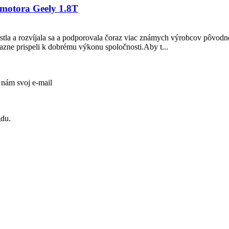
 motora Geely 1.8T
ástla a rozvíjala sa a podporovala čoraz viac známych výrobcov pôvod
ýrazne prispeli k dobrému výkonu spoločnosti.Aby t...
 nám svoj e-mail
gdu.