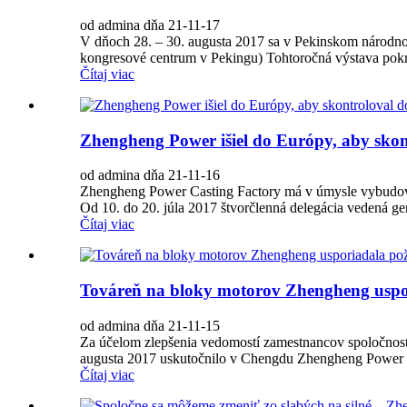
od admina dňa 21-11-17
V dňoch 28. – 30. augusta 2017 sa v Pekinskom národn
kongresové centrum v Pekingu) Tohtoročná výstava pokra
Čítaj viac
Zhengheng Power išiel do Európy, aby skon
od admina dňa 21-11-16
Zhengheng Power Casting Factory má v úmysle vybudovať
Od 10. do 20. júla 2017 štvorčlenná delegácia vedená g
Čítaj viac
Továreň na bloky motorov Zhengheng uspor
od admina dňa 21-11-15
Za účelom zlepšenia vedomostí zamestnancov spoločnosti 
augusta 2017 uskutočnilo v Chengdu Zhengheng Power Co.,
Čítaj viac