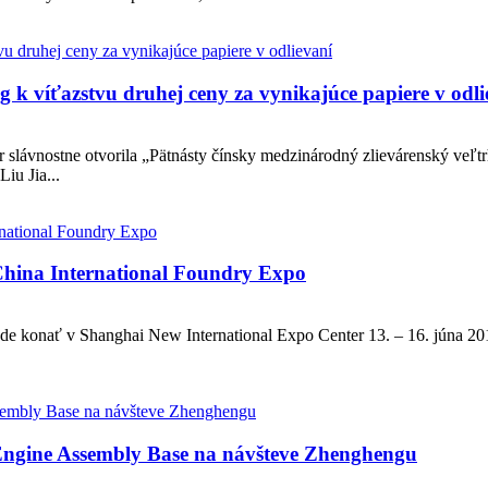
k víťazstvu druhej ceny za vynikajúce papiere v odli
 slávnostne otvorila „Pätnásty čínsky medzinárodný zlievárenský veľt
Liu Jia...
 China International Foundry Expo
de konať v Shanghai New International Expo Center 13. – 16. júna 201
 Engine Assembly Base na návšteve Zhenghengu