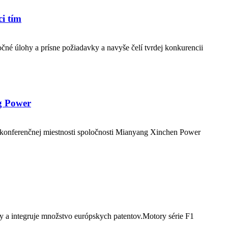
i tím
né úlohy a prísne požiadavky a navyše čelí tvrdej konkurencii
ng Power
 konferenčnej miestnosti spoločnosti Mianyang Xinchen Power
y a integruje množstvo európskych patentov.Motory série F1