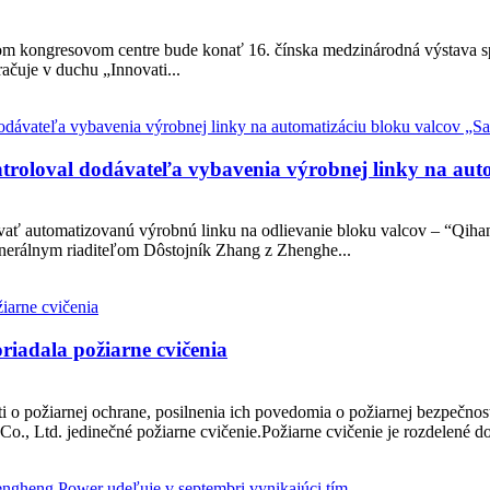
om kongresovom centre bude konať 16. čínska medzinárodná výstava s
čuje v duchu „Innovati...
troloval dodávateľa vybavenia výrobnej linky na auto
 automatizovanú výrobnú linku na odlievanie bloku valcov – “Qihang
enerálnym riaditeľom Dôstojník Zhang z Zhenghe...
iadala požiarne cvičenia
o požiarnej ochrane, posilnenia ich povedomia o požiarnej bezpečnosti 
 Ltd. jedinečné požiarne cvičenie.Požiarne cvičenie je rozdelené do 