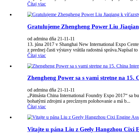
Čítaj viac
Gratulujeme Zhengheng Power Liu Jiaqiang 
od admina dňa 21-11-11
13. júna 2017 v Shanghai New International Expo Center
z prednej časti výstavy vrátila radostná správa.Napísal to 
Čítaj viac
Zhengheng Power sa s vami stretne na 15.
od admina dňa 21-11-11
„Pätnásta China International Foundry Expo 2017“ sa bu
bohatými zdrojmi a precíznym polohovanie a má b...
Čítaj viac
Vitajte u pána Liu z Geely Hangzhou Cixi