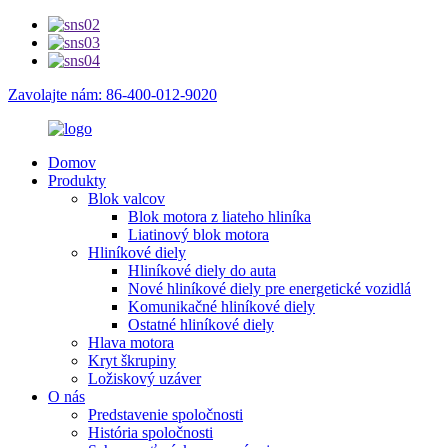
Zavolajte nám: 86-400-012-9020
Domov
Produkty
Blok valcov
Blok motora z liateho hliníka
Liatinový blok motora
Hliníkové diely
Hliníkové diely do auta
Nové hliníkové diely pre energetické vozidlá
Komunikačné hliníkové diely
Ostatné hliníkové diely
Hlava motora
Kryt škrupiny
Ložiskový uzáver
O nás
Predstavenie spoločnosti
História spoločnosti