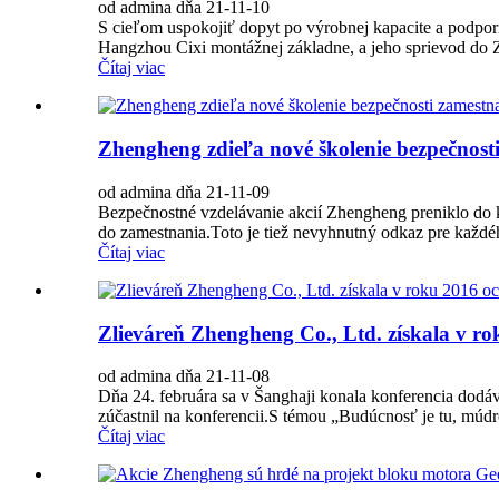
od admina dňa 21-11-10
S cieľom uspokojiť dopyt po výrobnej kapacite a podpor
Hangzhou Cixi montážnej základne, a jeho sprievod do 
Čítaj viac
Zhengheng zdieľa nové školenie bezpečnost
od admina dňa 21-11-09
Bezpečnostné vzdelávanie akcií Zhengheng preniklo do
do zamestnania.Toto je tiež nevyhnutný odkaz pre každé
Čítaj viac
Zlieváreň Zhengheng Co., Ltd. získala v r
od admina dňa 21-11-08
Dňa 24. februára sa v Šanghaji konala konferencia dodáv
zúčastnil na konferencii.S témou „Budúcnosť je tu, múdr
Čítaj viac