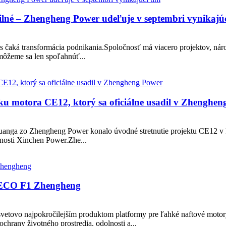
ilné – Zhengheng Power udeľuje v septembri vynikajúc
aká transformácia podnikania.Spoločnosť má viacero projektov, nároč
môžeme sa len spoľahnúť...
oku motora CE12, ktorý sa oficiálne usadil v Zhenghe
uanga zo Zhengheng Power konalo úvodné stretnutie projektu CE12 v
nosti Xinchen Power.Zhe...
VECO F1 Zhengheng
vetovo najpokročilejším produktom platformy pre ľahké naftové motor
chrany životného prostredia, odolnosti a...