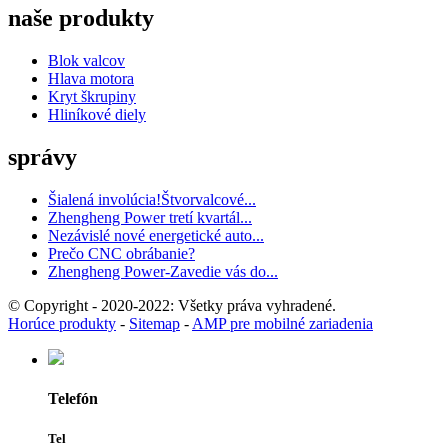
naše produkty
Blok valcov
Hlava motora
Kryt škrupiny
Hliníkové diely
správy
Šialená involúcia!Štvorvalcové...
Zhengheng Power tretí kvartál...
Nezávislé nové energetické auto...
Prečo CNC obrábanie?
Zhengheng Power-Zavedie vás do...
© Copyright - 2020-2022: Všetky práva vyhradené.
Horúce produkty
-
Sitemap
-
AMP pre mobilné zariadenia
Telefón
Tel