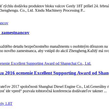
iť rýchlu dodávku produktov bloku valcov Geely 18T prišiel 24. febru
Zhenghengu. Co., Ltd. Xindu Machinery Processing P...
i zamestnancov
 každého detailu bezpečnostného manažmentu s osobitným dôrazom na
ho nového zamestnanca, aby vstúpil do akcií Zhengheng.Každý má svoj
oku 2016 ocenenie Excellent Supporting Award od Shan
ateľov 2017 spoločnosti Shanghai Diesel Engine Co., Ltd.Generálny ri
osť ide vpred“ pozvala tohtoročná konferencia dodávateľov takmer ...