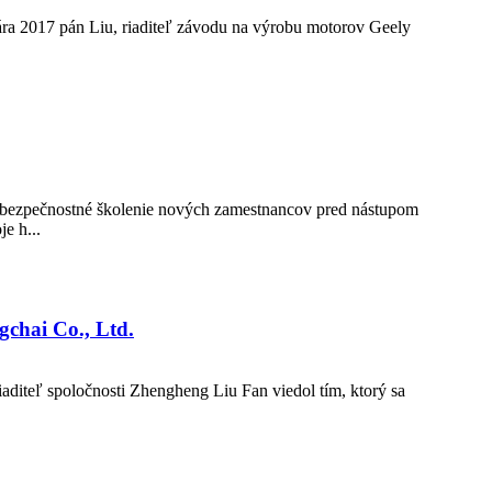
ára 2017 pán Liu, riaditeľ závodu na výrobu motorov Geely
 bezpečnostné školenie nových zamestnancov pred nástupom
e h...
gchai Co., Ltd.
aditeľ spoločnosti Zhengheng Liu Fan viedol tím, ktorý sa