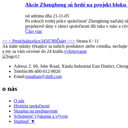
Akcie Zhengheng sú hrdé na projekt bloku
od admina dňa 21-11-05
Po rokoch tvrdej práce spoločnosť Zhengheng naďalej r
projektové tímy v rámci spoločnosti išli ruka v ruke a v
Čítaj viac
<<
< Predchádzajúce
3
4
5
6
7
8
9
Ďalej >
>>
Strana 6 / 11
Ak máte otázky týkajúce sa našich produktov alebo cenníka, nechajte
a my sa vám ozveme do 24 hodín.
vyšetrovanie
Adresa: č. 69, Juhe Road, Xindu Industrial East District, Chen
Telefón:
86-400-012-9020
Email:
jonathan@zhdl.com
o nás
O nás
História spoločnosti
Skupina na predstavenie
Schopnosť výskumu a vývoja
Stiahnuť ▼